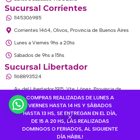
Sucursal Corrientes
1145306985
Corrientes 1464, Olivos, Provincia de Buenos Aires
Lunes a Viernes 9hs a 20hs
Sábados de 9hs a 15hs
Sucursal Libertador
1168893524
Av. del Libertador 1915, Vte. López, Provincia de
Buenos Aires
COMPRAS REALIZADAS DE LUNES A
VIERNES HASTA 14 HS Y SÁBADOS
Lunes a Viernes de 9hs a 13hs / 16hs a 20hs
HASTA 13 HS, SE ENTREGAN EN EL DÍA,
DE 15 A 20 HS, LAS REALIZADAS
Sábados de 9hs a 15hs
DOMINGOS O FERIADOS, AL SIGUIENTE
DÍA HÁBIL!