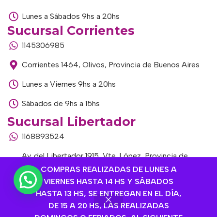
Lunes a Sábados 9hs a 20hs
Sucursal Corrientes
1145306985
Corrientes 1464, Olivos, Provincia de Buenos Aires
Lunes a Viernes 9hs a 20hs
Sábados de 9hs a 15hs
Sucursal Libertador
1168893524
Av. del Libertador 1915, Vte. López, Provincia de
Buenos Aires
COMPRAS REALIZADAS DE LUNES A
VIERNES HASTA 14 HS Y SÁBADOS
Lunes a Viernes de 9hs a 13hs / 16hs a 20hs
HASTA 13 HS, SE ENTREGAN EN EL DÍA,
DE 15 A 20 HS, LAS REALIZADAS
Sábados de 9hs a 15hs