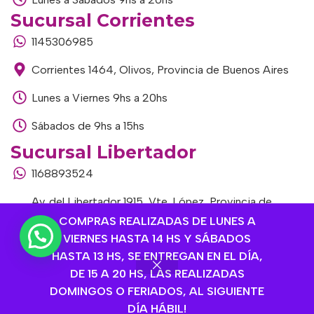
Sucursal Corrientes
1145306985
Corrientes 1464, Olivos, Provincia de Buenos Aires
Lunes a Viernes 9hs a 20hs
Sábados de 9hs a 15hs
Sucursal Libertador
1168893524
Av. del Libertador 1915, Vte. López, Provincia de
Buenos Aires
COMPRAS REALIZADAS DE LUNES A
VIERNES HASTA 14 HS Y SÁBADOS
Lunes a Viernes de 9hs a 13hs / 16hs a 20hs
HASTA 13 HS, SE ENTREGAN EN EL DÍA,
DE 15 A 20 HS, LAS REALIZADAS
Sábados de 9hs a 15hs
DOMINGOS O FERIADOS, AL SIGUIENTE
DÍA HÁBIL!