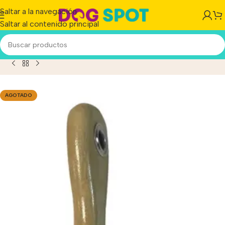
Saltar a la navegación
Saltar al contenido principal
tico Eurobrush Italiano Doble Para Mascotas Chico 17 Cm
AGOTADO