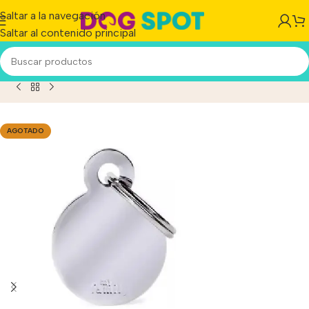
Saltar a la navegación
Saltar al contenido principal
ita Id Mascotas Cromada Grabada Small !! Entrega Hoy !!
AGOTADO