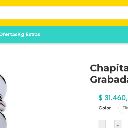
Ofertas
Kg Extras
rge !! Tenela Hoy!!
Chapit
Grabada
$
31.460
Color
-
+