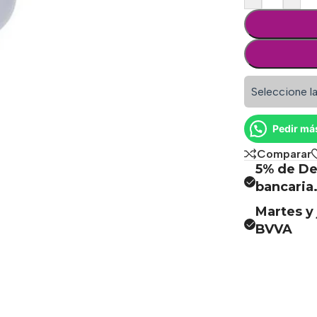
Seleccione la
Pedir má
Comparar
5% de De
bancaria
Martes y 
BVVA