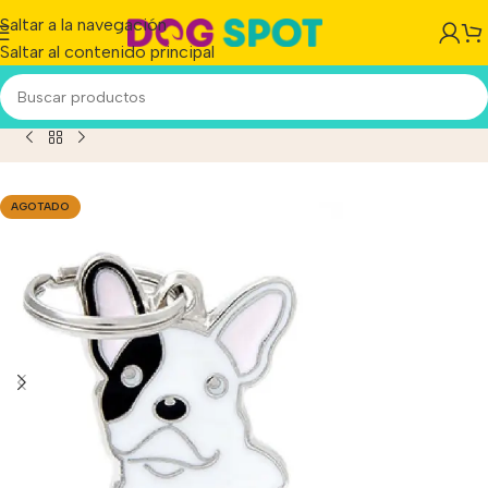
Saltar a la navegación
Saltar al contenido principal
Chapita Id Mascotas My Family Grabada Bulldog Frances!!
AGOTADO