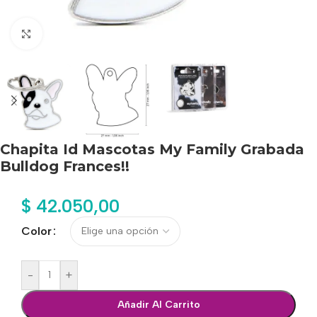
Haga clic para ampliar
Chapita Id Mascotas My Family Grabada
Bulldog Frances!!
$
42.050,00
Color
-
+
Añadir Al Carrito