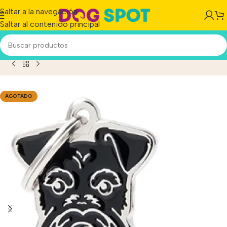
Saltar a la navegación
Saltar al contenido principal
ucto
/
Chapita Id Mascotas My Family Grabada Schnauzer!!
AGOTADO