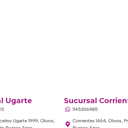
l Ugarte
Sucursal Corrien
25
1145306985
elino Ugarte 1999, Olivos,
Corrientes 1464, Olivos, P
 de Buenos Aires
Buenos Aires