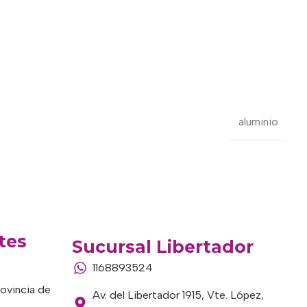
aluminio
tes
Sucursal Libertador
1168893524
rovincia de
Av. del Libertador 1915, Vte. López,