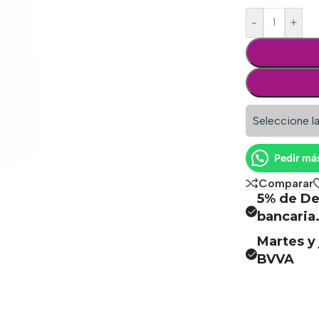
-
+
Seleccione la
Pedir má
Comparar
5% de De
bancaria
Martes y 
BVVA