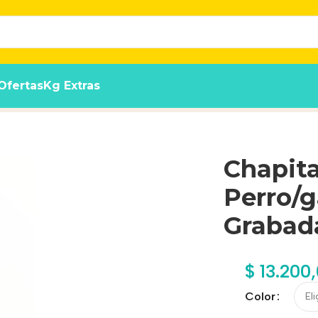
Ofertas
Kg Extras
da Aluminio Grabada (demora 10 días)
Chapita
Perro/
Grabada
$
13.200
Color