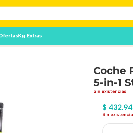
Ofertas
Kg Extras
roller Bolso Asiento
Coche 
5-in-1 
Sin existencias
$
432.94
Sin existenci