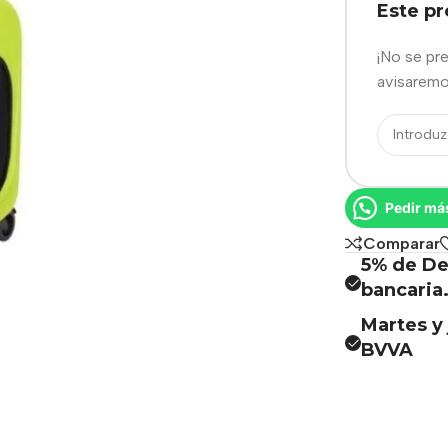
Este p
¡No se pr
avisaremo
Pedir má
Comparar
5% de De
bancaria
Martes y 
BVVA