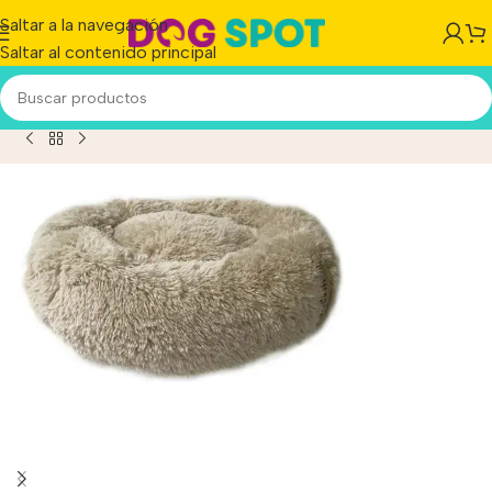
Saltar a la navegación
Saltar al contenido principal
/
Colchón P/perros Huella Cama Milán Pelo Largo Talle N°3