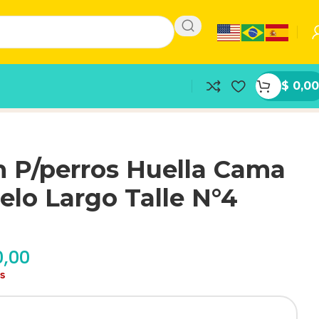
$
0,00
n P/perros Huella Cama
elo Largo Talle N°4
0,00
as