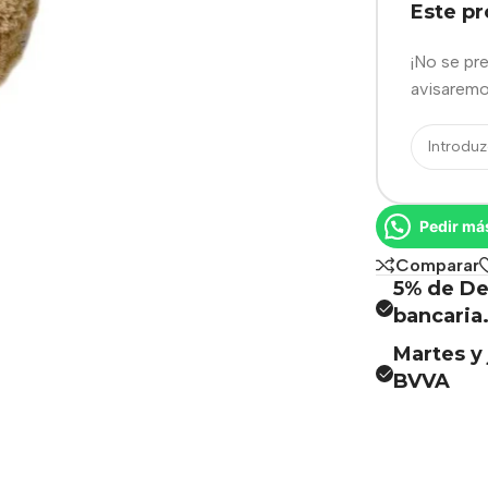
Este p
¡No se pr
avisaremo
Pedir má
Comparar
5% de De
bancaria
Martes y 
BVVA