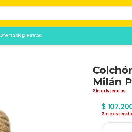
Ofertas
Kg Extras
Largo Talle N°4
Colchó
Milán P
Sin existencias
$
107.20
Sin existenci