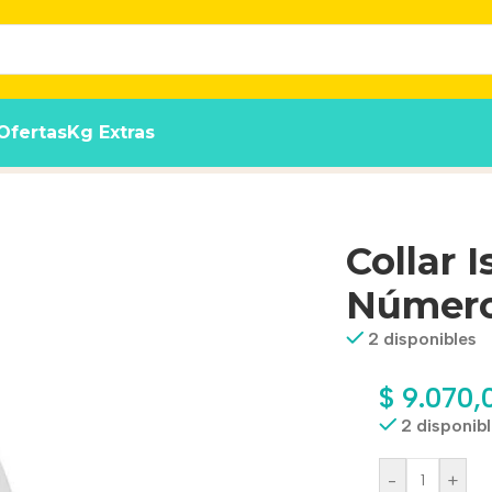
Ofertas
Kg Extras
Collar 
Número
2 disponibles
$
9.070,
2 disponib
-
+