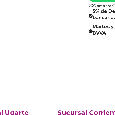
Comparar
5% de De
bancaria
Martes y 
BVVA
l Ugarte
Sucursal Corrien