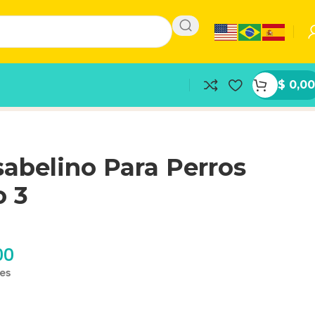
$
0,00
Isabelino Para Perros
 3
00
les