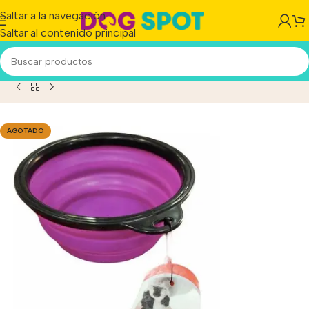
Saltar a la navegación
Saltar al contenido principal
ero Perros Gatos Plegable Silicona 0.35 L 11cm Diametro
AGOTADO