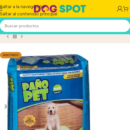
Saltar a la navegación
Saltar al contenido principal
/
Compact Max 10 U Paño Pet® Alfombra Repuesto Carpet
AGOTADO