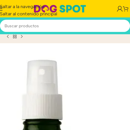
Saltar a la navegación
Saltar al contenido principal
edan Spray Antiséptico 200ml (instituto Dermatológico)