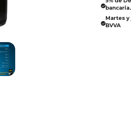
5% de De
bancaria
Martes y 
BVVA