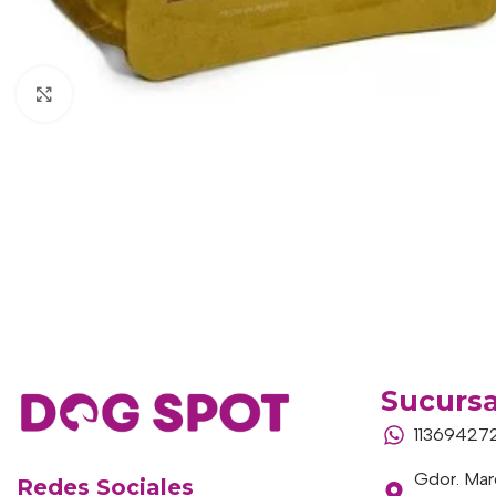
Haga clic para ampliar
Sucursa
11369427
Gdor. Marc
Redes Sociales