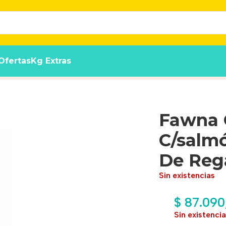
Ofertas
Kg Extras
Pacifico X 7.5+1 Kg. De Regalo
Fawna G
C/salmó
De Reg
Sin existencias
$
87.090
Sin existenci