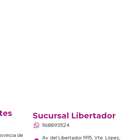
tes
Sucursal Libertador
1168893524
rovincia de
Av. del Libertador 1915, Vte. López,