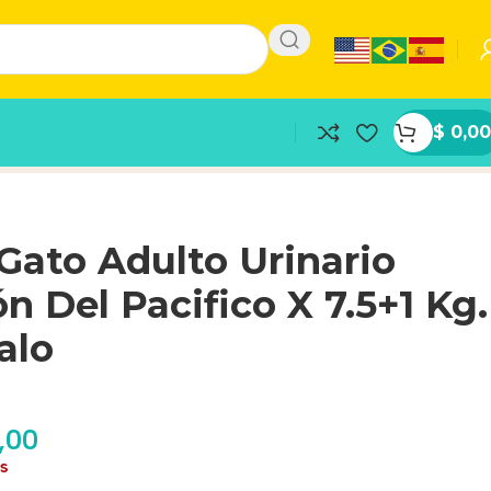
$
0,00
ato Adulto Urinario
n Del Pacifico X 7.5+1 Kg.
alo
,00
as