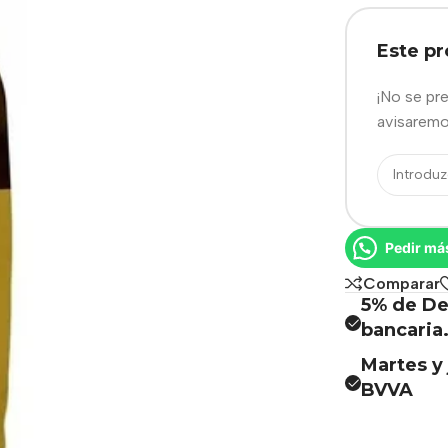
Este p
¡No se pr
avisaremo
Pedir má
Comparar
5% de De
bancaria
Martes y 
BVVA