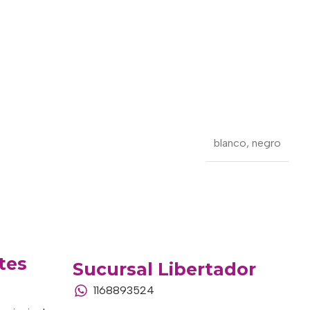
blanco
,
negro
tes
Sucursal Libertador
1168893524