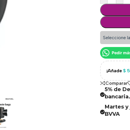
Seleccione la
Pedir má
¡Añade
$
5
Comparar
5% de De
bancaria
Martes y 
BVVA