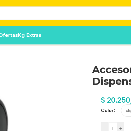
Ofertas
Kg Extras
as Y Bocaditos
Accesor
Dispens
$
20.250
Color
-
+