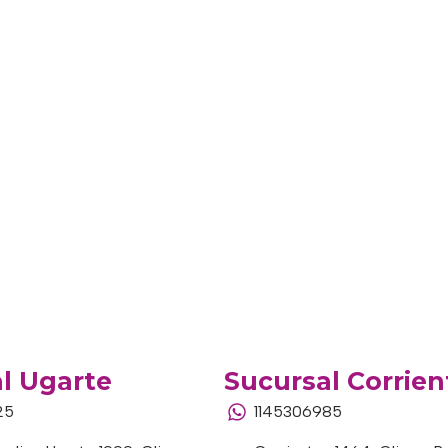
l Ugarte
Sucursal Corrien
25
1145306985