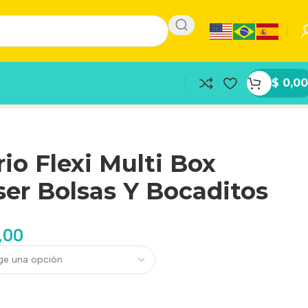
$
0,00
io Flexi Multi Box
er Bolsas Y Bocaditos
,00