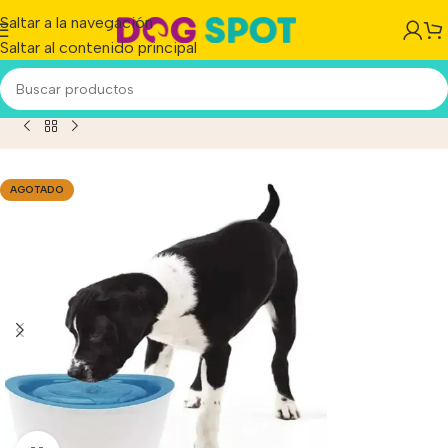
Saltar a la navegación
Saltar al contenido principal
te Bebedero Zeus Dogit Design Drinking Fountain 6 Litros
AGOTADO