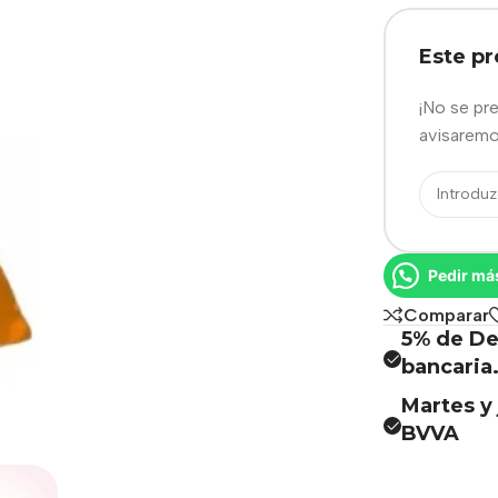
Este p
¡No se pr
avisaremo
Pedir má
Comparar
5% de De
bancaria
Martes y 
BVVA