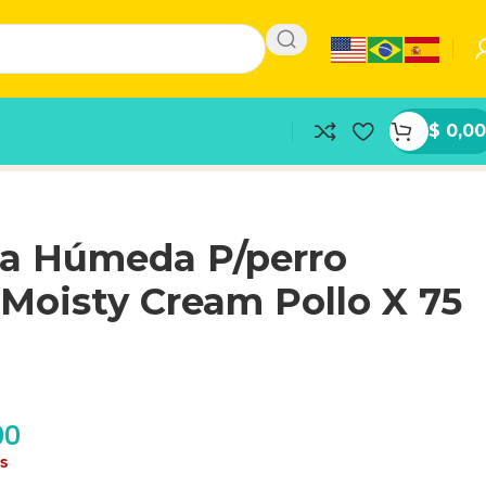
$
0,00
na Húmeda P/perro
Moisty Cream Pollo X 75
00
as