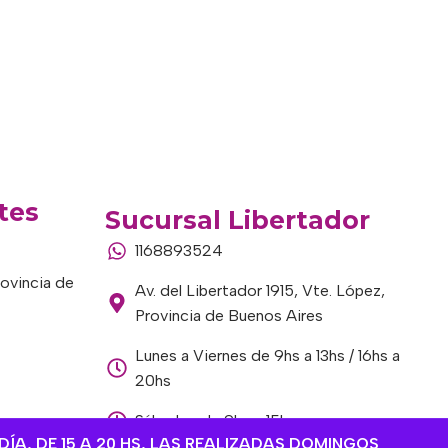
tes
Sucursal Libertador
1168893524
rovincia de
Av. del Libertador 1915, Vte. López,
Provincia de Buenos Aires
Lunes a Viernes de 9hs a 13hs / 16hs a
20hs
Sábados de 9hs a 15hs
DÍA, DE 15 A 20 HS, LAS REALIZADAS DOMINGOS