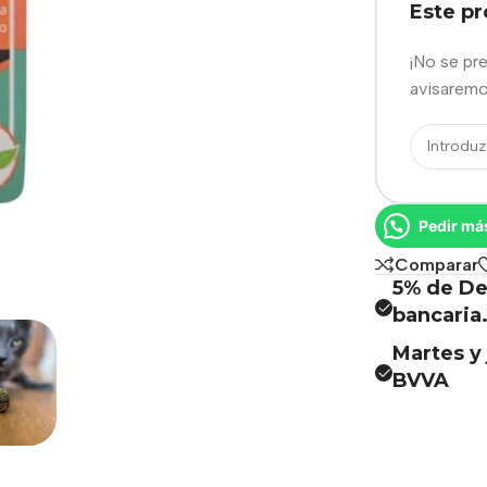
Este p
¡No se pr
avisaremo
Pedir má
Comparar
5% de De
bancaria
Martes y 
BVVA