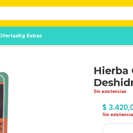
Ofertas
Kg Extras
Para Gatos Zootec
Hierba 
Deshid
Sin existencias
$
3.420,
Sin existenci