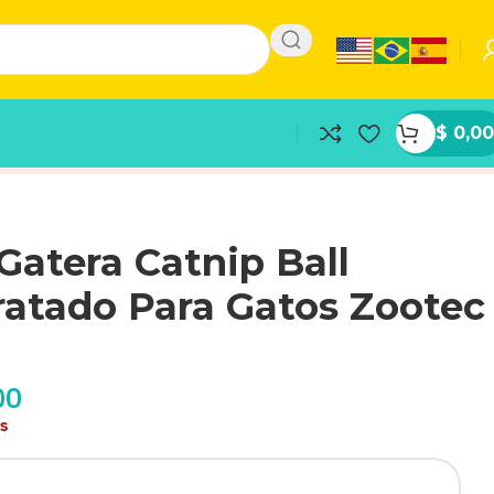
$
0,00
Gatera Catnip Ball
ratado Para Gatos Zootec
00
as