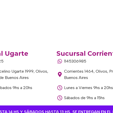
l Ugarte
Sucursal Corrien
25
1145306985
elino Ugarte 1999, Olivos,
Corrientes 1464, Olivos, P
 de Buenos Aires
Buenos Aires
ábados 9hs a 20hs
Lunes a Viernes 9hs a 20hs
Sábados de 9hs a 15hs
A 14 HS Y SÁBADOS HASTA 13 HS, SE ENTREGAN EN EL 