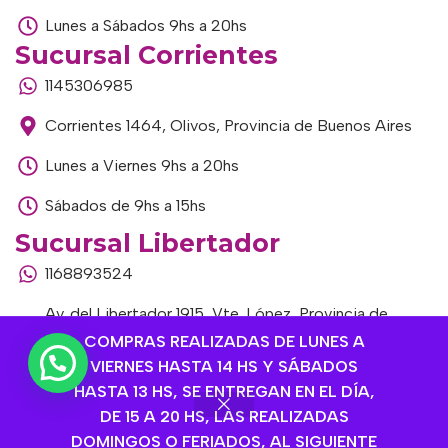
Lunes a Sábados 9hs a 20hs
Sucursal Corrientes
1145306985
Corrientes 1464, Olivos, Provincia de Buenos Aires
Lunes a Viernes 9hs a 20hs
Sábados de 9hs a 15hs
Sucursal Libertador
1168893524
Av. del Libertador 1915, Vte. López, Provincia de
Buenos Aires
COMPRAS REALIZADAS DE LUNES A
VIERNES HASTA 14 HS Y SÁBADOS
Lunes a Viernes de 9hs a 13hs / 16hs a 20hs
HASTA 13 HS, SE ENTREGAN EN EL DÍA,
DE 15 A 20 HS, LAS REALIZADAS
Sábados de 9hs a 15hs
DOMINGOS O FERIADOS, AL SIGUIENTE