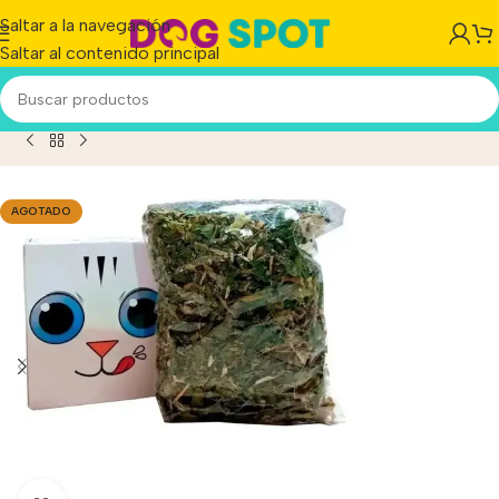
Saltar a la navegación
Saltar al contenido principal
Hierba Gatera Zootec Catnip Deshidratado Gatos X 10 Gs
AGOTADO