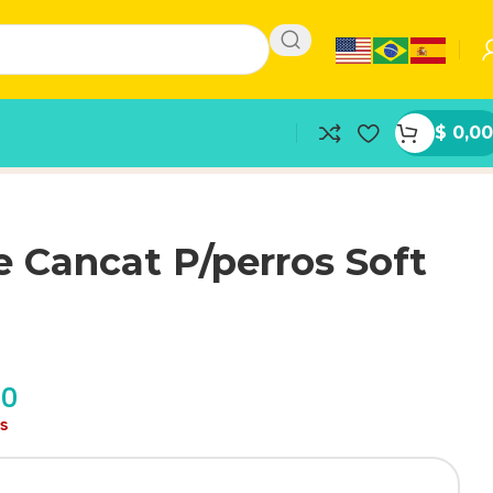
$
0,00
 Cancat P/perros Soft
o
00
as