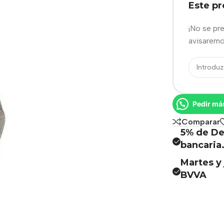
Este p
¡No se pr
avisaremo
Pedir má
Comparar
5% de De
bancaria
Martes y 
BVVA