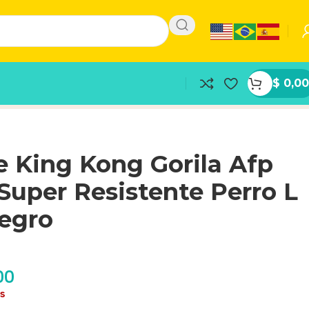
$
0,00
 King Kong Gorila Afp
Super Resistente Perro L
Negro
00
as