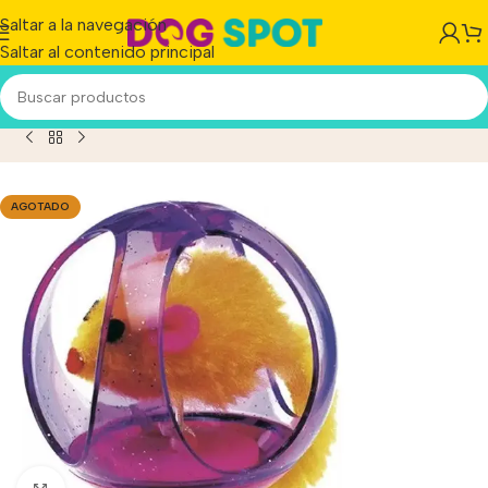
Saltar a la navegación
Saltar al contenido principal
icio
/
Producto
/
Juguete P/gatos, Ferplast Tumbling Cat Ball
AGOTADO