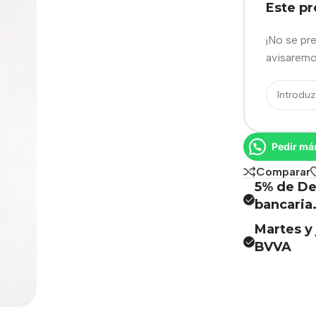
Este p
¡No se pr
avisaremo
Pedir má
Comparar
5% de De
bancaria
Martes y 
BVVA