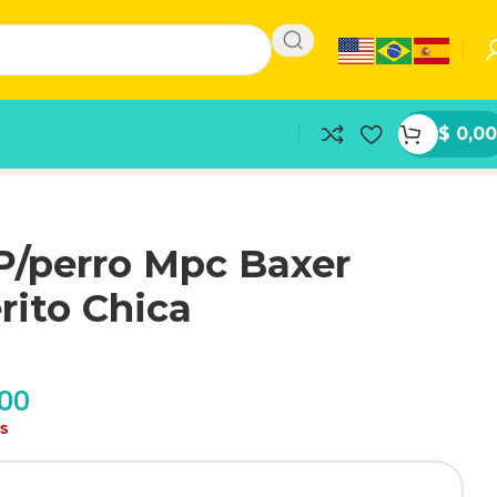
$
0,00
P/perro Mpc Baxer
rito Chica
,00
as