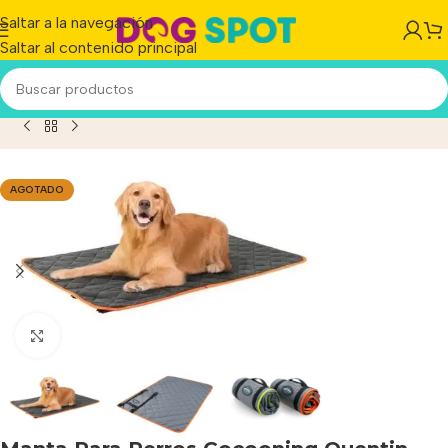
Saltar a la navegación
Saltar al contenido principal
nta Para Perros Cocooning Quentin Naranja Impermeable
AGOTADO
Haga clic para ampliar