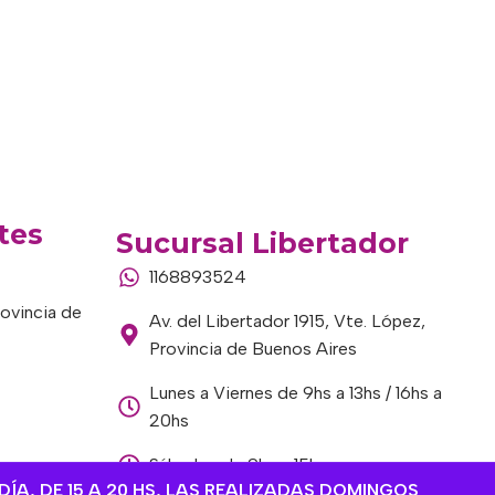
tes
Sucursal Libertador
1168893524
rovincia de
Av. del Libertador 1915, Vte. López,
Provincia de Buenos Aires
Lunes a Viernes de 9hs a 13hs / 16hs a
20hs
Sábados de 9hs a 15hs
DÍA, DE 15 A 20 HS, LAS REALIZADAS DOMINGOS