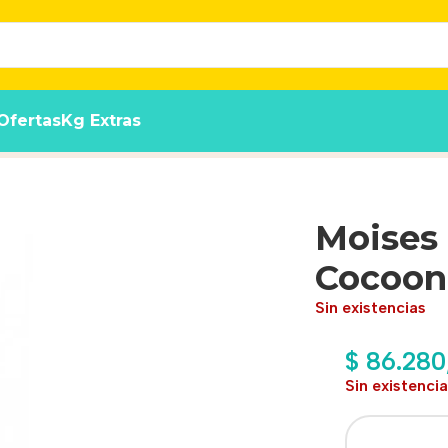
Ofertas
Kg Extras
ncent Small Beige
Moises 
Cocoon
Sin existencias
$
86.280
Sin existenci