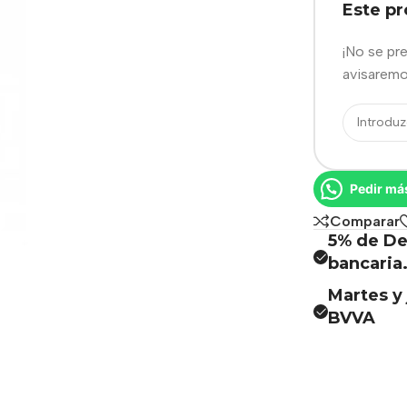
Este p
¡No se pr
avisaremo
Pedir má
Comparar
5% de De
bancaria
Martes y 
BVVA