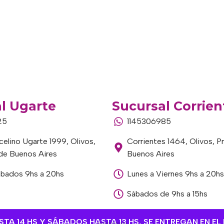
l Ugarte
Sucursal Corrien
25
1145306985
elino Ugarte 1999, Olivos,
Corrientes 1464, Olivos, P
 de Buenos Aires
Buenos Aires
ábados 9hs a 20hs
Lunes a Viernes 9hs a 20hs
Sábados de 9hs a 15hs
A 14 HS Y SÁBADOS HASTA 13 HS, SE ENTREGAN EN EL 