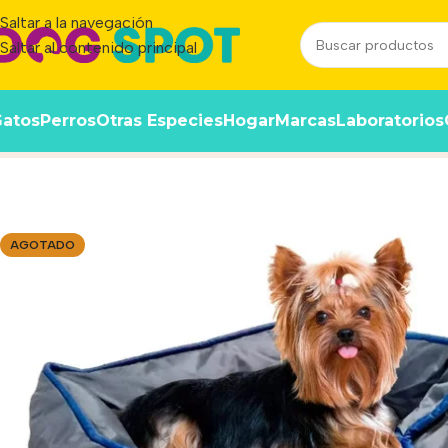
Saltar a la navegación
Saltar al contenido principal
atos
Perros
Otras Especies
Hogar
Marcas
Laboratorios
Inicio
/
Producto
/
Moises Perros Y Gatos King Queen Recta
AGOTADO