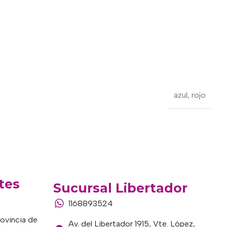
azul
,
rojo
tes
Sucursal Libertador
1168893524
rovincia de
Av. del Libertador 1915, Vte. López,