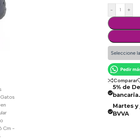
-
+
Seleccione la
Pedir má
Comparar
5% de De
bancaria
Martes y 
BVVA