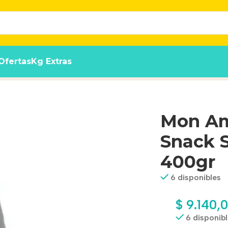
Ofertas
Kg Extras
ble Para Perro 400gr
Mon Ami
Snack S
400gr
6 disponibles
$
9.140,
6 disponib