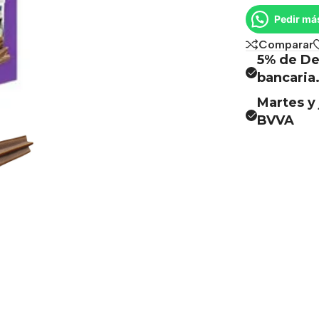
Pedir má
Comparar
5% de De
bancaria
Martes y 
BVVA