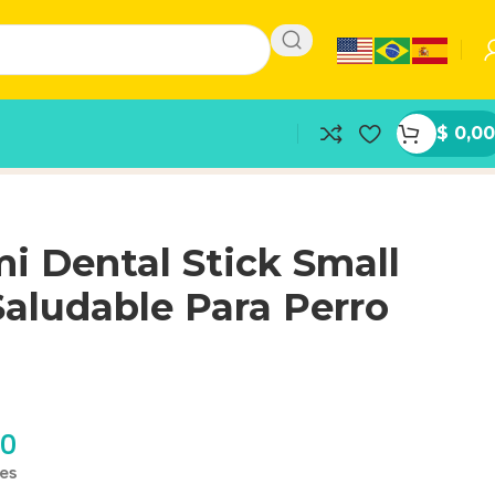
$
0,00
 Dental Stick Small
aludable Para Perro
00
les