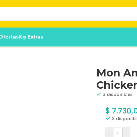
Ofertas
Kg Extras
0 Gr
Mon Am
Chicken
3 disponibles
$
7.730,
3 disponib
-
+