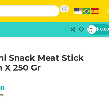
$
0,00
i Snack Meat Stick
 X 250 Gr
00
les