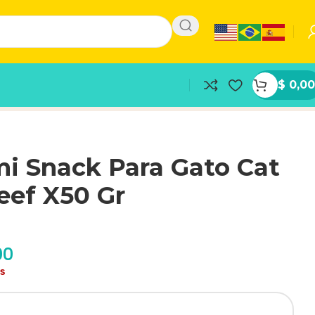
$
0,00
i Snack Para Gato Cat
eef X50 Gr
00
as