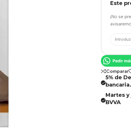
Este p
¡No se pr
avisaremo
Pedir má
Comparar
5% de De
bancaria
Martes y 
BVVA