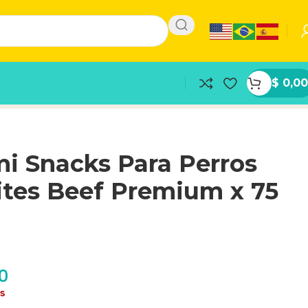
$
0,00
i Snacks Para Perros
ites Beef Premium x 75
0
as