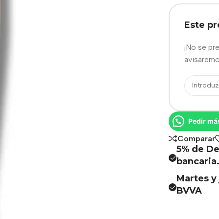
Este p
¡No se pr
avisaremo
Pedir má
Comparar
5% de De
bancaria
Martes y 
BVVA