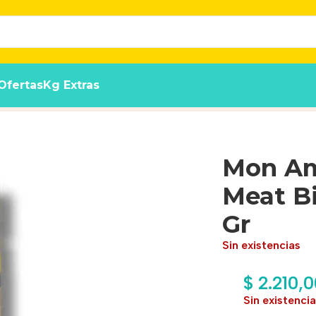
Ofertas
Kg Extras
eef Premium x 75 Gr
Mon Am
Meat B
Gr
Sin existencias
$
2.210,0
Sin existenci