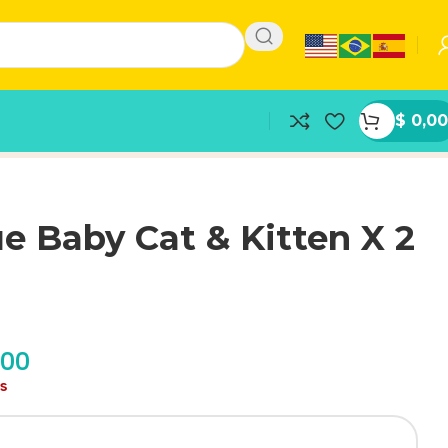
$
0,00
e Baby Cat & Kitten X 2
,00
as