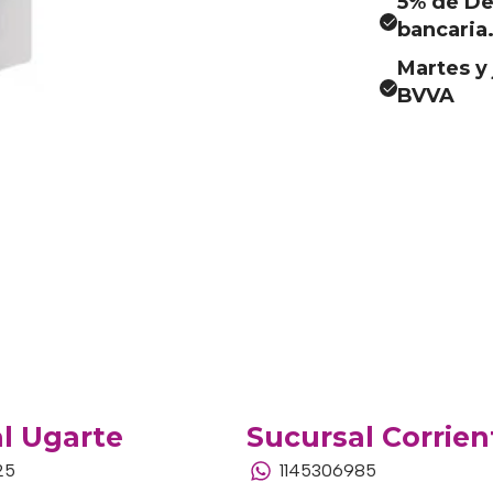
5% de De
bancaria
Martes y 
BVVA
l Ugarte
Sucursal Corrien
25
1145306985