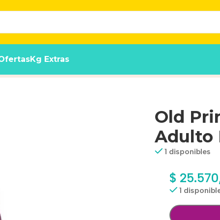
Ofertas
Kg Extras
izado X 3 Kg.
Old Pri
Adulto 
1 disponibles
$
25.570
1 disponibl