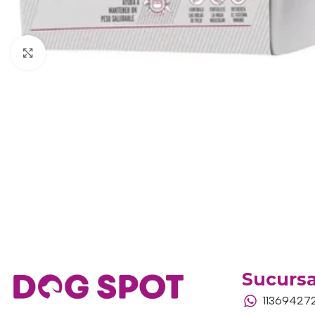
Haga clic para ampliar
Sucursa
11369427