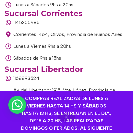
Lunes a Sábados 9hs a 20hs
Sucursal Corrientes
1145306985
Corrientes 1464, Olivos, Provincia de Buenos Aires
Lunes a Viernes 9hs a 20hs
Sábados de 9hs a 15hs
Sucursal Libertador
1168893524
Av. del Libertador 1915, Vte. López, Provincia de
Buenos Aires
COMPRAS REALIZADAS DE LUNES A
VIERNES HASTA 14 HS Y SÁBADOS
Lunes a Viernes de 9hs a 13hs / 16hs a 20hs
HASTA 13 HS, SE ENTREGAN EN EL DÍA,
DE 15 A 20 HS, LAS REALIZADAS
Sábados de 9hs a 15hs
DOMINGOS O FERIADOS, AL SIGUIENTE