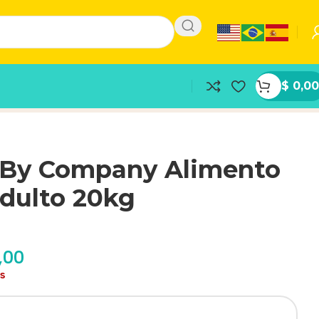
$
0,00
 By Company Alimento
dulto 20kg
,00
as