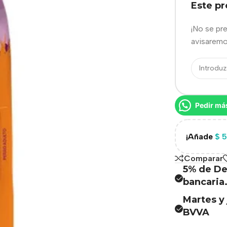
Este p
¡No se pr
avisaremo
Pedir má
¡Añade
$
5
Comparar
5% de De
bancaria
Martes y 
BVVA