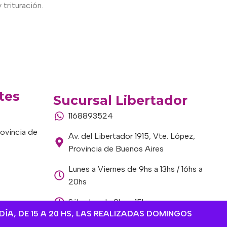
 trituración.
tes
Sucursal Libertador
1168893524
rovincia de
Av. del Libertador 1915, Vte. López,
Provincia de Buenos Aires
Lunes a Viernes de 9hs a 13hs / 16hs a
20hs
Sábados de 9hs a 15hs
DÍA, DE 15 A 20 HS, LAS REALIZADAS DOMINGOS