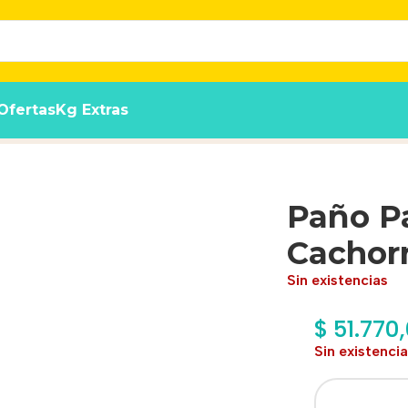
Ofertas
Kg Extras
os Home Guard X 100 Un
Paño P
Cachor
Sin existencias
$
51.770
Sin existenci