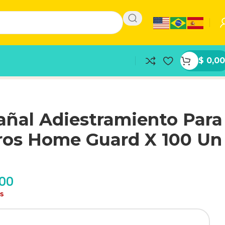
$
0,00
añal Adiestramiento Para
ros Home Guard X 100 Un
,00
as