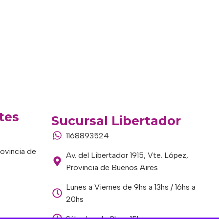
tes
Sucursal Libertador
1168893524
rovincia de
Av. del Libertador 1915, Vte. López,
Provincia de Buenos Aires
Lunes a Viernes de 9hs a 13hs / 16hs a
20hs
Sábados de 9hs a 15hs