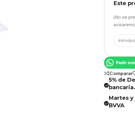
Este p
¡No se pr
avisaremo
Pedir má
Comparar
5% de De
bancaria
Martes y 
BVVA