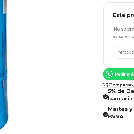
Este p
¡No se pr
avisaremo
Pedir má
Comparar
5% de De
bancaria
Martes y 
BVVA