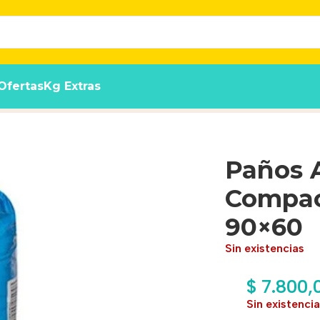
Ofertas
Kg Extras
Max 5 U Paño Pet® 90×60
Paños 
Compac
90×60
Sin existencias
$
7.800,
Sin existenci