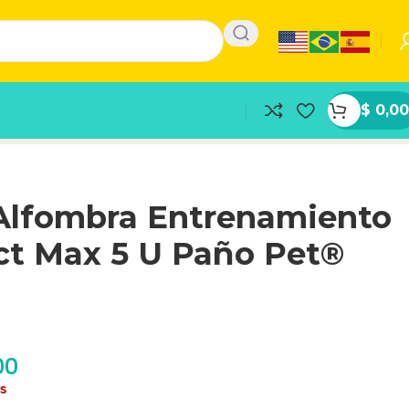
$
0,00
Alfombra Entrenamiento
t Max 5 U Paño Pet®
00
as