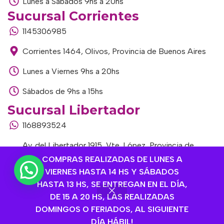
Lunes a Sábados 9hs a 20hs
Sucursal Corrientes
1145306985
Corrientes 1464, Olivos, Provincia de Buenos Aires
Lunes a Viernes 9hs a 20hs
Sábados de 9hs a 15hs
Sucursal Libertador
1168893524
Av. del Libertador 1915, Vte. López, Provincia de
Buenos Aires
COMPRAS REALIZADAS DE LUNES A
VIERNES HASTA 14 HS Y SÁBADOS
Lunes a Viernes de 9hs a 13hs / 16hs a 20hs
HASTA 13 HS, SE ENTREGAN EN EL DÍA,
DE 15 A 20 HS, LAS REALIZADAS
Sábados de 9hs a 15hs
DOMINGOS O FERIADOS, AL SIGUIENTE
DÍA HÁBIL!