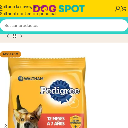
Saltar a la navegación
Saltar al contenido principal
nicio
/
Producto
/
Pedigree Perro Adulto Raza Pequeña x 15kg
AGOTADO