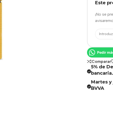
Este p
¡No se pr
avisaremo
Pedir má
Comparar
5% de De
bancaria
Martes y 
BVVA