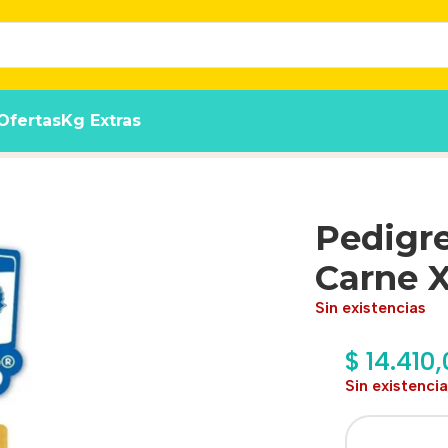
Ofertas
Kg Extras
00 Gs. X 12 Unidades
Pedigre
Carne X
Sin existencias
$
14.410,
Sin existenci