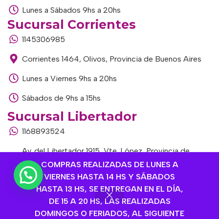
Lunes a Sábados 9hs a 20hs
Sucursal Corrientes
1145306985
Corrientes 1464, Olivos, Provincia de Buenos Aires
Lunes a Viernes 9hs a 20hs
Sábados de 9hs a 15hs
Sucursal Libertador
1168893524
Av. del Libertador 1915, Vte. López, Provincia de
Buenos Aires
COMPRAS REALIZADAS DE LUNES A
VIERNES HASTA 14 HS Y SÁBADOS
Lunes a Viernes de 9hs a 13hs / 16hs a 20hs
HASTA 13 HS, SE ENTREGAN EN EL DÍA,
DE 15 A 20 HS, LAS REALIZADAS
Sábados de 9hs a 15hs
DOMINGOS O FERIADOS, AL SIGUIENTE