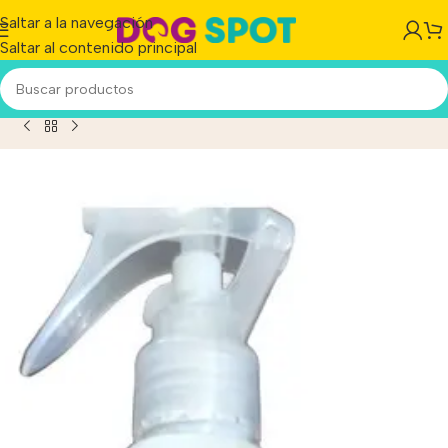
Saltar a la navegación
Saltar al contenido principal
ume Loción Osspret Perro/Gato Fragancia Camilo x 130 Ml