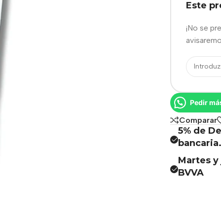
Este p
¡No se pr
avisaremo
Pedir má
Comparar
5% de De
bancaria
Martes y 
BVVA