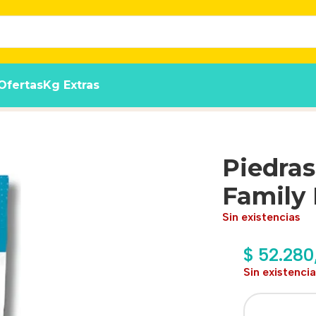
Ofertas
Kg Extras
ck Neutro 16 Lts
Piedras
Family 
Sin existencias
$
52.280
Sin existenci