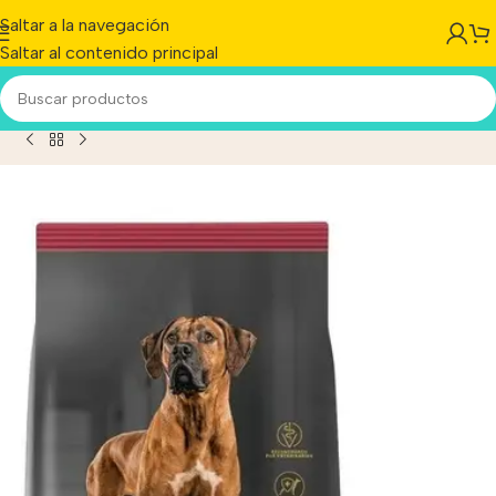
Saltar a la navegación
Saltar al contenido principal
cto
/
Pro Plan Dog Adulto Raza Grande X 3 Kg Sabuesosvet