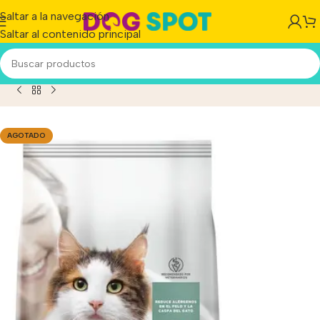
Saltar a la navegación
Saltar al contenido principal
Inicio
/
Producto
/
Pro Plan Gatos Live Clear X 3 Kg
AGOTADO