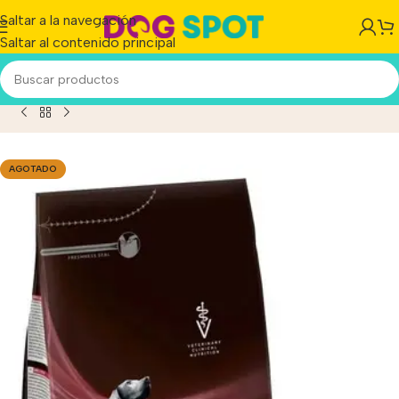
Saltar a la navegación
Saltar al contenido principal
Producto
/
Pro Plan Perro Cardiaco Cc Cardiocare X 7.5 Kg
AGOTADO