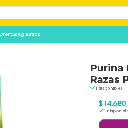
Ofertas
Kg Extras
as X 3 Kg
Purina
Razas 
1 disponibles
$
14.680
1 disponibl