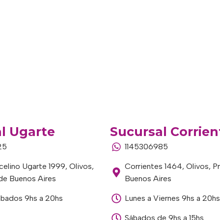
l Ugarte
Sucursal Corrien
25
1145306985
elino Ugarte 1999, Olivos,
Corrientes 1464, Olivos, P
 de Buenos Aires
Buenos Aires
ábados 9hs a 20hs
Lunes a Viernes 9hs a 20hs
Sábados de 9hs a 15hs