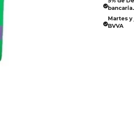
5% de De
bancaria
Martes y 
BVVA