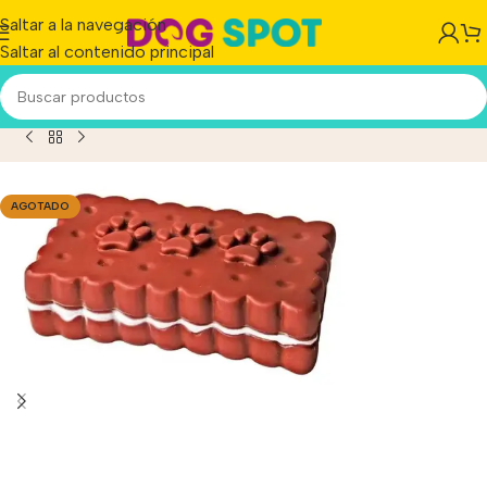
Saltar a la navegación
Saltar al contenido principal
ascals Juguete Vinilo P/ Perro Galletita C/ Chifle Mascota
AGOTADO