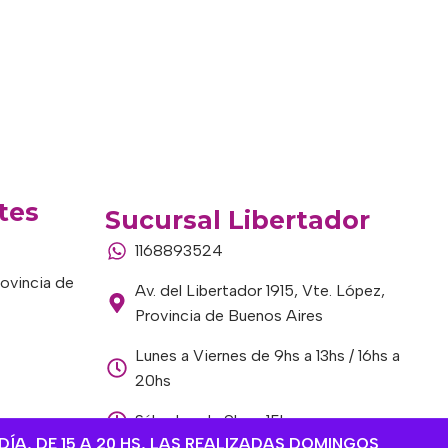
tes
Sucursal Libertador
1168893524
rovincia de
Av. del Libertador 1915, Vte. López,
Provincia de Buenos Aires
Lunes a Viernes de 9hs a 13hs / 16hs a
20hs
Sábados de 9hs a 15hs
DÍA, DE 15 A 20 HS, LAS REALIZADAS DOMINGOS