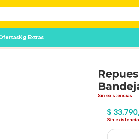
Ofertas
Kg Extras
ño Pet Max 50x70cm
Repuest
Bandej
Sin existencias
$
33.790
Sin existenci