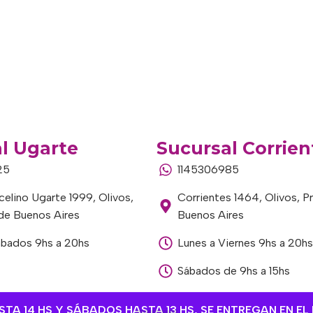
l Ugarte
Sucursal Corrien
25
1145306985
elino Ugarte 1999, Olivos,
Corrientes 1464, Olivos, P
 de Buenos Aires
Buenos Aires
ábados 9hs a 20hs
Lunes a Viernes 9hs a 20hs
Sábados de 9hs a 15hs
A 14 HS Y SÁBADOS HASTA 13 HS, SE ENTREGAN EN EL 