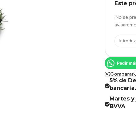
Este p
¡No se pr
avisaremo
Pedir má
Comparar
5% de De
bancaria
Martes y 
BVVA