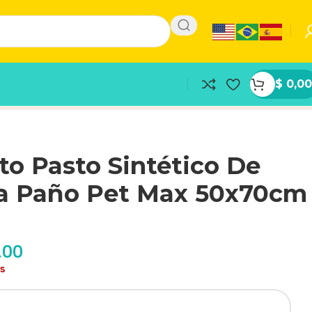
$
0,00
o Pasto Sintético De
a Paño Pet Max 50x70cm
,00
as